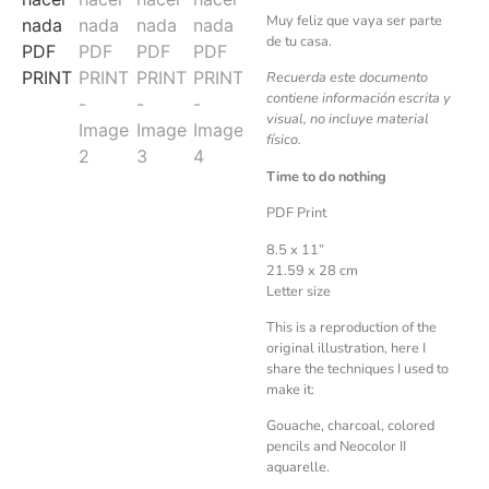
Muy feliz que vaya ser parte
de tu casa.
Recuerda este documento
contiene información escrita y
visual, no incluye material
físico.
Time to do nothing
PDF Print
8.5 x 11”
21.59 x 28 cm
Letter size
This is a reproduction of the
original illustration, here I
share the techniques I used to
make it:
Gouache, charcoal, colored
pencils and Neocolor II
aquarelle.